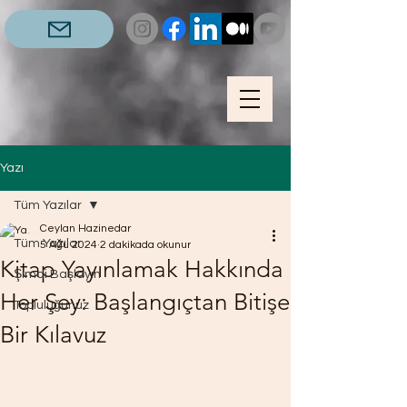
Yazı
Tüm Yazılar
Ceylan Hazinedar
Tüm Yazılar
5 Ağu 2024
2 dakikada okunur
Kitap Yayınlamak Hakkında
Şimdi Başlayın
Her Şey: Başlangıçtan Bitişe
Topluluğunuz
Bir Kılavuz