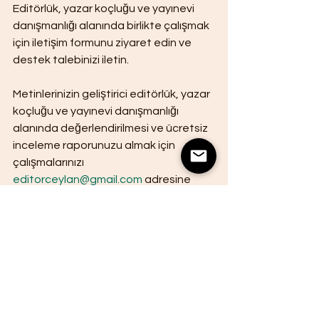
Editörlük, yazar koçluğu ve yayınevi 
danışmanlığı alanında birlikte çalışmak 
için iletişim formunu ziyaret edin ve 
destek talebinizi iletin.
Metinlerinizin geliştirici editörlük, yazar 
koçluğu ve yayınevi danışmanlığı 
alanında değerlendirilmesi ve ücretsiz 
inceleme raporunuzu almak için 
çalışmalarınızı 
editorceylan@gmail.com
 adresine 
gönderebilirsiniz.
Geliştirici Editör Yazar Koçu Yayınevi 
Danışmanı
https://www.ceylanhazinedar.com/
Sosyal Medya Bağlantıları:
Linkedin
 | 
Instagram
 | 
Twitter
| 
Medium